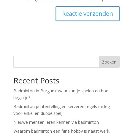
A
l
t
e
r
n
Zoeken
a
t
Recent Posts
i
v
Badminton in Burgum: waar kun je spelen en hoe
e
begin je?
:
Badminton puntentelling en serveren regels (uitleg
voor enkel en dubbelspel)
Nieuwe mensen leren kennen via badminton
Waarom badminton een fijne hobby is naast werk,