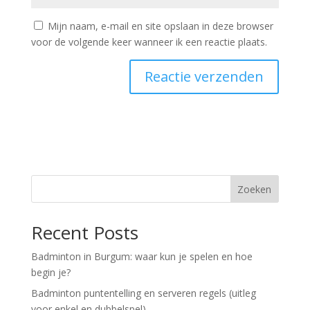
Mijn naam, e-mail en site opslaan in deze browser
voor de volgende keer wanneer ik een reactie plaats.
A
l
t
e
r
n
Zoeken
a
t
Recent Posts
i
v
Badminton in Burgum: waar kun je spelen en hoe
e
begin je?
:
Badminton puntentelling en serveren regels (uitleg
voor enkel en dubbelspel)