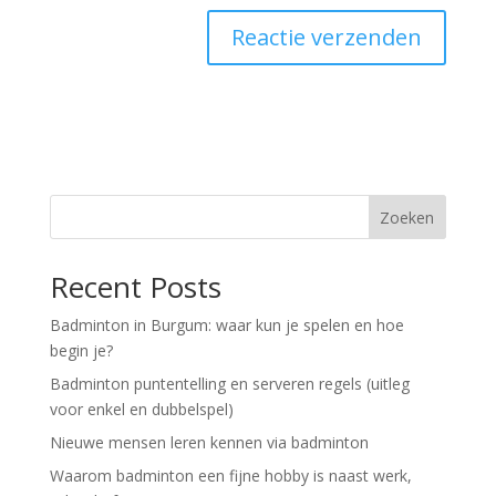
A
l
t
e
r
n
Zoeken
a
t
Recent Posts
i
v
Badminton in Burgum: waar kun je spelen en hoe
e
begin je?
:
Badminton puntentelling en serveren regels (uitleg
voor enkel en dubbelspel)
Nieuwe mensen leren kennen via badminton
Waarom badminton een fijne hobby is naast werk,