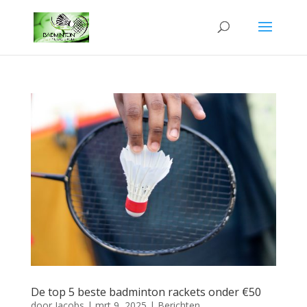
De top 5 beste badminton rackets onder €50
door
Jacobs
|
mrt 9, 2025
|
Berichten